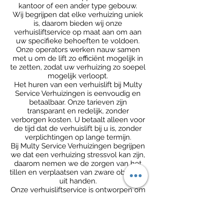
kantoor of een ander type gebouw.
Wij begrijpen dat elke verhuizing uniek
is, daarom bieden wij onze
verhuisliftservice op maat aan om aan
uw specifieke behoeften te voldoen.
Onze operators werken nauw samen
met u om de lift zo efficiënt mogelijk in
te zetten, zodat uw verhuizing zo soepel
mogelijk verloopt.
Het huren van een verhuislift bij Multy
Service Verhuizingen is eenvoudig en
betaalbaar. Onze tarieven zijn
transparant en redelijk, zonder
verborgen kosten. U betaalt alleen voor
de tijd dat de verhuislift bij u is, zonder
verplichtingen op lange termijn.
Bij Multy Service Verhuizingen begrijpen
we dat een verhuizing stressvol kan zijn,
daarom nemen we de zorgen van het
tillen en verplaatsen van zware objecten
uit handen.
Onze verhuisliftservice is ontworpen om
uw verhuizing zo soepel mogelijk te
laten verlopen, terwijl uw bezittingen
veilig en in optimale staat worden