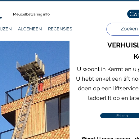
Co
Meubelbewaring info
IJZEN
ALGEMEEN
RECENSIES
VERHUISL
K
U woont in Kermt en u 
U hebt enkel een lift n
doen op een liftservice
ladderlift op en lat
Prijzen
Wenst U geen zorgen,... 