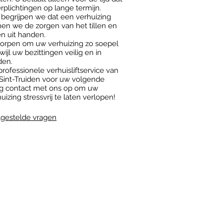
verplichtingen op lange termijn.
n begrijpen we dat een verhuizing
men we de zorgen van het tillen en
n uit handen.
tworpen om uw verhuizing zo soepel
wijl uw bezittingen veilig en in
den.
rofessionele verhuisliftservice van
 Sint-Truiden voor uw volgende
g contact met ons op om uw
uizing stressvrij te laten verlopen!
lgestelde vragen