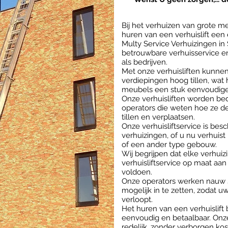
Bij het verhuizen van grote m
huren van een verhuislift een 
Multy Service Verhuizingen in 
betrouwbare verhuisservice en 
als bedrijven.
Met onze verhuisliften kunnen 
verdiepingen hoog tillen, wat
meubels een stuk eenvoudige
Onze verhuisliften worden be
operators die weten hoe ze de
tillen en verplaatsen.
Onze verhuisliftservice is bes
verhuizingen, of u nu verhuis
of een ander type gebouw.
Wij begrijpen dat elke verhuiz
verhuisliftservice op maat aa
voldoen.
Onze operators werken nauw s
mogelijk in te zetten, zodat u
verloopt.
Het huren van een verhuislift 
eenvoudig en betaalbaar. Onze
redelijk, zonder verborgen kost