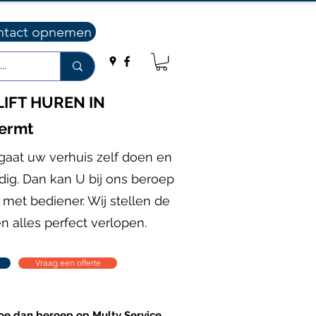
ntact opnemen
IFT HUREN IN
ermt
gaat uw verhuis zelf doen en
odig. Dan kan U bij ons beroep
 met bediener. Wij stellen de
en alles perfect verlopen.
Vraag een offerte
doe dan beroep op Multy Service.