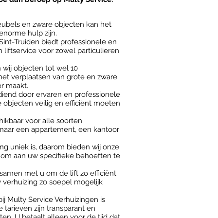
eubels en zware objecten kan het
enorme hulp zijn.
Sint-Truiden biedt professionele en
liftservice voor zowel particulieren
wij objecten tot wel 10
 het verplaatsen van grote en zware
r maakt.
diend door ervaren en professionele
 objecten veilig en efficiënt moeten
chikbaar voor alle soorten
t naar een appartement, een kantoor
ing uniek is, daarom bieden wij onze
n om aan uw specifieke behoeften te
amen met u om de lift zo efficiënt
w verhuizing zo soepel mogelijk
bij Multy Service Verhuizingen is
 tarieven zijn transparant en
en. U betaalt alleen voor de tijd dat