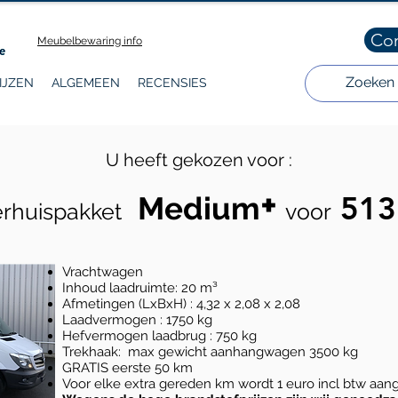
Co
Meubelbewaring info
IJZEN
ALGEMEEN
RECENSIES
U heeft gekozen voor :
+
513
Medium
rhuispakket
voor
Vrachtwagen
Inhoud laadruimte: 20 m³
Afmetingen (LxBxH) : 4,32 x 2,08 x 2,08
Laadvermogen : 1750 kg
Hefvermogen laadbrug : 750 kg
Trekhaak: max gewicht aanhangwagen 3500 kg
GRATIS eerste 50 km
Voor elke extra gereden km wordt 1 euro incl btw aa