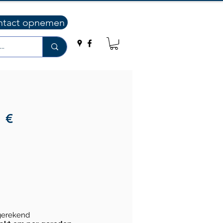
ntact opnemen
€
ngerekend