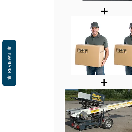
+
REVIEWS
+