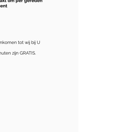
aakt om per gereden
cent
nkomen tot wij bij U
nuten zijn GRATIS.